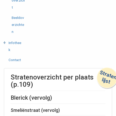
overzich
t
Beeldov
erzichte
n
Infothee
k
Contact
lij
Stratenoverzicht per plaats
t
(p.109)
Blerick (vervolg)
Smeliënstraat (vervolg)