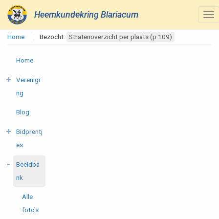
Heemkundekring Blariacum
Home
Bezocht:
Stratenoverzicht per plaats (p.109)
Home
Verenigi
ng
Blog
Bidprentj
es
Beeldba
nk
Alle
foto's