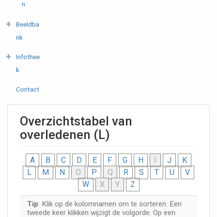
n
Beeldba
nk
Infothee
k
Contact
Overzichtstabel van
overledenen (L)
A
B
C
D
E
F
G
H
I
J
K
L
M
N
O
P
Q
R
S
T
U
V
W
X
Y
Z
Tip
: Klik op de kolomnamen om te sorteren. Een
tweede keer klikken wijzigt de volgorde. Op een