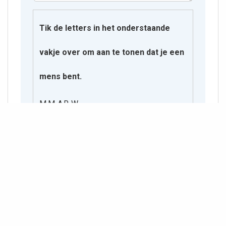
Tik de letters in het onderstaande
vakje over om aan te tonen dat je een
mens bent.
M M A R W
bidprentjes/personen/b/881573_00000129.txt
Laatst gewijzigd:
2025/09/24 15:38
door
127.0.0.1