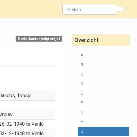
Nederlands (bidprentje)
Overzicht
A
B
C
D
E
Jacobs, Toosje
F
G
Vrouw
H
26-02-1940 te Venlo
J
02-12-1948 te Venlo