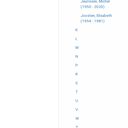
Jeurissen, Michel
(1950 - 2020)
Joosten, Elisabeth
(1954 - 1981)
K
L
M
N
P
R
S
T
U
V
W
Z