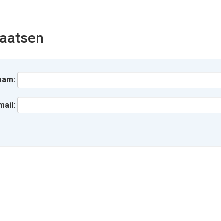
aatsen
aam:
mail: