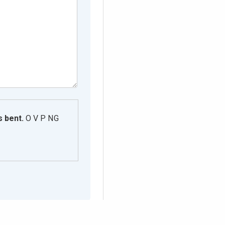
s bent.
O V P N G