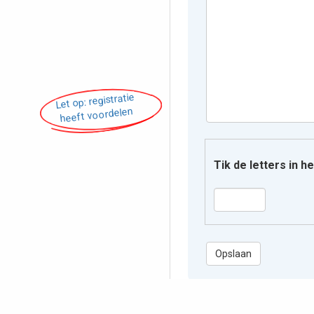
Let op: registratie
heeft voordelen
Tik de letters in 