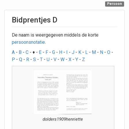
Persoon
Bidprentjes D
De naam is weergegeven middels de korte
persoonsnotatie
.
A
-
B
-
C
- ♦ -
E
-
F
-
G
-
H
-
I
-
J
-
K
-
L
-
M
-
N
-
O
-
P
-
Q
-
R
-
S
-
T
-
U
-
V
-
W
-
X
-
Y
-
Z
dolders1909henriette