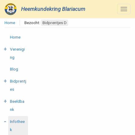
Heemkundekring Blariacum
Home
Bezocht:
Bidprentjes D
Home
Verenigi
ng
Blog
Bidprentj
es
Beeldba
nk
Infothee
k