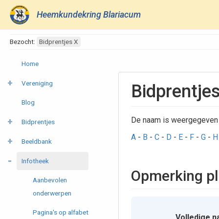
Heemkundekring Blariacum
Bezocht:
Bidprentjes X
Home
Vereniging
Bidprentje
Blog
De naam is weergegeven
Bidprentjes
A
-
B
-
C
-
D
-
E
-
F
-
G
-
H
Beeldbank
Infotheek
Opmerking pl
Aanbevolen
onderwerpen
Pagina's op alfabet
Volledige n