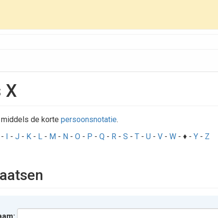
s X
 middels de korte
persoonsnotatie
.
-
I
-
J
-
K
-
L
-
M
-
N
-
O
-
P
-
Q
-
R
-
S
-
T
-
U
-
V
-
W
- ♦ -
Y
-
Z
aatsen
aam: