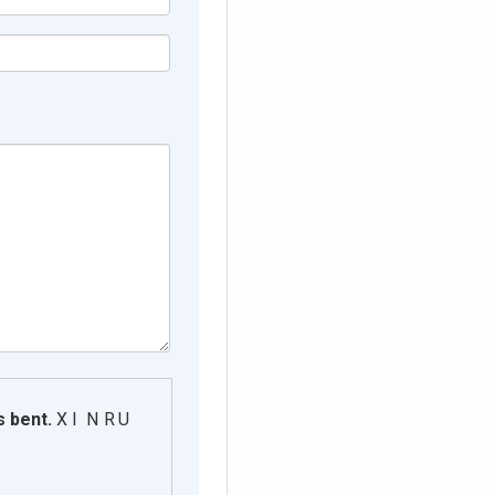
s bent.
X I N R U