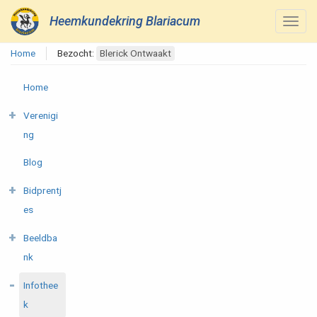
Heemkundekring Blariacum
Home
Bezocht:
Blerick Ontwaakt
Home
Verenigi
ng
Blog
Bidprentj
es
Beeldba
nk
Infothee
k