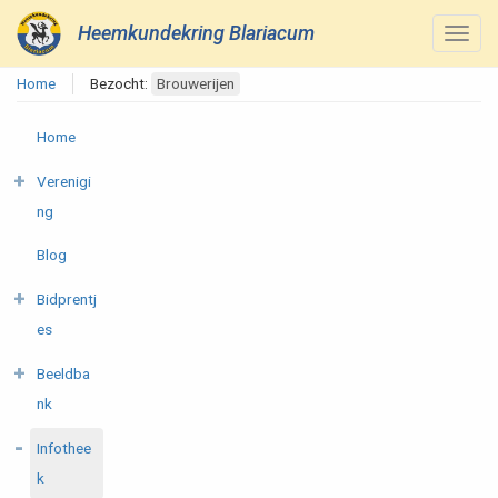
Heemkundekring Blariacum
Home
Bezocht:
Brouwerijen
Home
Verenigi
ng
Blog
Bidprentj
es
Beeldba
nk
Infothee
k