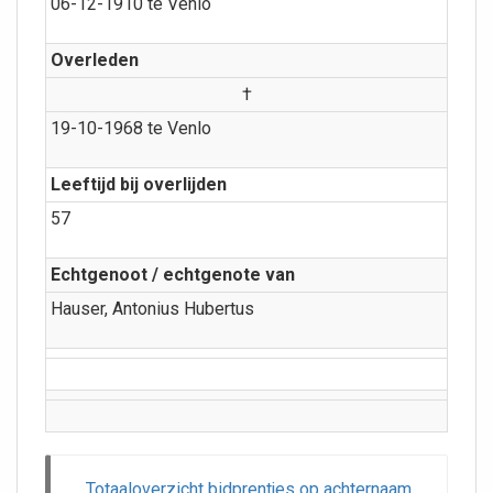
06-12-1910 te Venlo
Overleden
†
19-10-1968 te Venlo
Leeftijd bij overlijden
57
Echtgenoot / echtgenote van
Hauser, Antonius Hubertus
Totaaloverzicht bidprentjes op achternaam