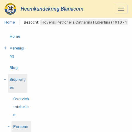
Heemkundekring Blariacum
Home
Bezocht:
Hovens, Petronella Catharina Hubertina (1910 - 19
Home
Verenigi
ng
Blog
Bidprentj
es
Overzich
tstabelle
n
Persone