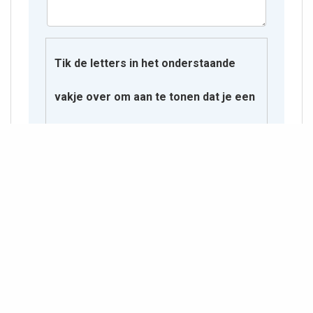
Tik de letters in het onderstaande
vakje over om aan te tonen dat je een
mens bent.
U P T Z P
bidprentjes/personen/h/881573_00000332.txt