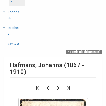
n
Beeldba
nk
Infothee
k
Contact
Nederlands (bidprentje)
Hafmans, Johanna (1867 -
1910)