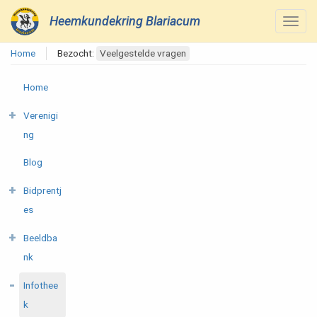
Heemkundekring Blariacum
Home
Bezocht:
Veelgestelde vragen
Home
Verenigi
ng
Blog
Bidprentj
es
Beeldba
nk
Infothee
k