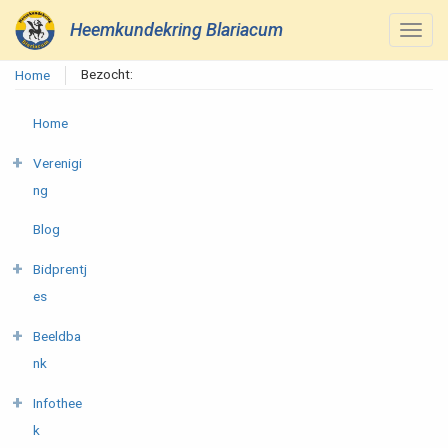
Heemkundekring Blariacum
Bezocht:
Home
Home
Verenigi
ng
Blog
Bidprentj
es
Beeldba
nk
Infothee
k